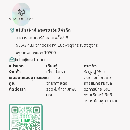
บริษัท เอ็กซ์เพรสโซ เอ็นบี จำกัด
อาคารเอนเนอร์ยี่ คอมเพล็กซ์ ซี
555/3 ถนน วิภาวดีรังสิต แขวงจตุจักร เขตจตุจักร
กรุงเทพมหานคร 10900
hello@craftrition.co
หน้าแรก
เรียนรู้
สมาชิก
ร้านค้า
เกี่ยวกับเรา
ข้อมูลผู้ใช้งาน
เริ่มออกแบบสูตรของ
บทความ
ติดตามคำสั่งซื้อ
คุณ
วิทยาศาสตร์
การสมัครสมาชิก
ติดต่อเรา
รีวิว & คำถามที่พบ
วิธีการชำระเงิน
บ่อย
ชวนเพื่อนรับสิทธิ์
ลงทะเบียนชุดทดสอบ