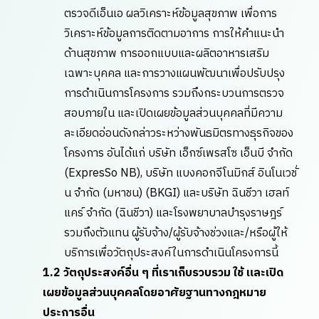
ตรวจดีเอ็นเอ ผลวิเคราะห์ข้อมูลสุขภาพ เพื่อการ
วิเคราะห์ข้อมูลการติดตามอาการ การให้คำแนะนำ
ด้านสุขภาพ การออกแบบและผลิตอาหารเสริม
เฉพาะบุคคล และการวางแผนพัฒนาเพื่อปรับปรุง
การดำเนินการโครงการ รวมถึงกระบวนการตรวจ
สอบภายใน และเปิดเผยข้อมูลส่วนบุคคลที่มีความ
ละเอียดอ่อนดังกล่าวระหว่างพันธมิตรทางธุรกิจของ
โครงการ อันได้แก่ บริษัท เอ็กซ์เพรสโซ เอ็นบี จำกัด
(ExpresSo NB), บริษัท แบงคอกจีโนมิกส์ อินโนเวชั่
น จำกัด (มหาชน) (BKGI) และบริษัท ฉินชีวา เฮลท์
แคร์ จำกัด (ฉินชีวา) และโรงพยาบาลบำรุงราษฎร์
รวมถึงตัวแทน ผู้รับจ้าง/ผู้รับจ้างช่วงและ/หรือผู้ให้
บริการเพื่อวัตถุประสงค์ในการดำเนินโครงการนี้
1.2 วัตถุประสงค์อื่น ๆ ที่เราเก็บรวบรวม ใช้ และเปิด
เผยข้อมูลส่วนบุคคลโดยอาศัยฐานทางกฎหมาย
ประการอื่น