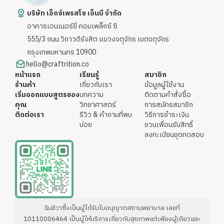
บริษัท เอ็กซ์เพรสโซ เอ็นบี จำกัด
อาคารเอนเนอร์ยี่ คอมเพล็กซ์ ซี
555/3 ถนน วิภาวดีรังสิต แขวงจตุจักร เขตจตุจักร
กรุงเทพมหานคร 10900
hello@craftrition.co
หน้าแรก
เรียนรู้
สมาชิก
ร้านค้า
เกี่ยวกับเรา
ข้อมูลผู้ใช้งาน
เริ่มออกแบบสูตรของ
บทความ
ติดตามคำสั่งซื้อ
คุณ
วิทยาศาสตร์
การสมัครสมาชิก
ติดต่อเรา
รีวิว & คำถามที่พบ
วิธีการชำระเงิน
บ่อย
ชวนเพื่อนรับสิทธิ์
ลงทะเบียนชุดทดสอบ
ฉินชีวาซึ่งเป็นผู้ได้รับใบอนุญาตสถานพยาบาล เลขที่
10110006464 เป็นผู้ให้บริการเกี่ยวกับสุขภาพแต่เพียงผู้เดียวและ