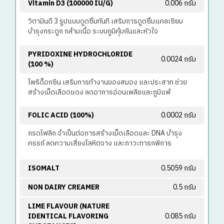
Vitamin D3 (100000 IU/g)
0.006 กรัม
วิตามินดี 3 รูปแบบดูดซึมทันที เสริมการดูดซึมแคลเซียม
บำรุงกระดูก กล้ามเนื้อ ระบบภูมิคุ้มกันและหัวใจ
PYRIDOXINE HYDROCHLORIDE
0.0024 กรัม
(100 %)
ไพริด็อกซีน เสริมการทำงานของสมอง และประสาท ช่วย
สร้างเม็ดเลือดแดง ลดอาการอ่อนเพลียและภูมิแพ้
FOLIC ACID (100%)
0.0002 กรัม
กรดโฟลิก จำเป็นต่อการสร้างเม็ดเลือดและ DNA บำรุง
ครรภ์ ลดความเสี่ยงโลหิตจาง และภาวะทารกพิการ
ISOMALT
0.5059 กรัม
NON DAIRY CREAMER
0.5 กรัม
LIME FLAVOUR (NATURE
IDENTICAL FLAVORING
0.085 กรัม