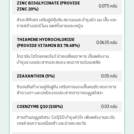
ZINC BISGLYCINATE (PROVIDE
0.075 กรัม
ZINC 20%)
สังกะสีคีเลต เสริมภูมิคุ้มกัน สมานแผล บำรุงผิว ผม เล็บ และ
การสร้างฮอร์โมน เพศทั้งชายและหญิง
THIAMINE HYDROCHLORIDE
0.0635 กรัม
(PROVIDE VITAMIN B1 78.68%)
ไทอามีน ไฮโดรคลอไรด์ ช่วยเปลี่ยนอาหาร เป็นพลังงาน
บำรุงระบบประสาทและสมอง ลดอาการอ่อนเพลีย
ZEAXANTHIN (5%)
0.05 กรัม
ซีแซนทีนทำงานคู่กับลูทีน เสริมการมองเห็นคมชัด ลดอาการ
ล้าดวงตา และปกป้องจอประสาทตาจากอนุมูลอิสระ
COENZYME Q10 (100%)
0.03 กรัม
สารต้านอนุมูลอิสระ CoQ10 บำรุงหัวใจ เพิ่มพลังงานระดับ
เซลล์ ลดความเหนื่อยล้า และช่วยชะลอวัย