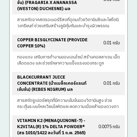
ข้น) (FRAGARIA X ANANASSA
(WESTON) DUCHESNE) ผล
สารสกัดจากสตรอเบอร์รีสดที่อุดมด้วยวิตามินซีและไฟโตนิ
วเทรียนท์ ช่วยเสริมสร้างภูมิคุ้มกันและบำรุงผิวพรรณ
COPPER BISGLYCINATE (PROVIDE
0.01 กรัม
COPPER 10%)
ทองแดง เสริมการทำงานของเอนไซม์ สร้างคอลลาเจน เม็ด
เลือดแดง และช่วยรักษาความแข็งแรงของกระดูก
BLACKCURRANT JUICE
CONCENTRATE (น้ําแบล็กเคอร์แรนท์
0.01 กรัม
เข้มข้น) (RIBES NIGRUM) ผล
สารสกัดซูเปอร์ฟรุตที่มีความเข้มข้นของวิตามินสูง ช่วย
กระตุ้นระบบไหลเวียนโลหิตและลดความเมื่อยล้าของดวงตา
VITAMIN K2 (MENAQUINONE-7) -
K2VITAL(R) 1% DELTA POWDER*
0.0075 กรัม
(สธ 1010/1422 ลงวันที่ 1 ก.พ. 2565)