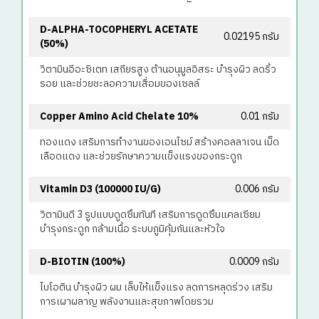
D-ALPHA-TOCOPHERYL ACETATE
0.02195 กรัม
(50%)
วิตามินอีอะซิเตท เสถียรสูง ต้านอนุมูลอิสระ บำรุงผิว ลดริ้ว
รอย และช่วยชะลอความเสื่อมของเซลล์
Copper Amino Acid Chelate 10%
0.01 กรัม
ทองแดง เสริมการทำงานของเอนไซม์ สร้างคอลลาเจน เม็ด
เลือดแดง และช่วยรักษาความแข็งแรงของกระดูก
Vitamin D3 (100000 IU/g)
0.006 กรัม
วิตามินดี 3 รูปแบบดูดซึมทันที เสริมการดูดซึมแคลเซียม
บำรุงกระดูก กล้ามเนื้อ ระบบภูมิคุ้มกันและหัวใจ
D-BIOTIN (100%)
0.0009 กรัม
ไบโอติน บำรุงผิว ผม เล็บให้แข็งแรง ลดการหลุดร่วง เสริม
การเผาผลาญ พลังงานและสุขภาพโดยรวม