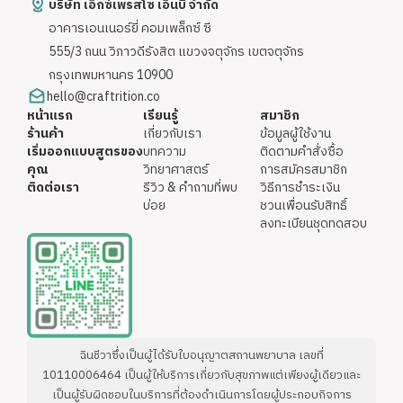
บริษัท เอ็กซ์เพรสโซ เอ็นบี จำกัด
อาคารเอนเนอร์ยี่ คอมเพล็กซ์ ซี
555/3 ถนน วิภาวดีรังสิต แขวงจตุจักร เขตจตุจักร
กรุงเทพมหานคร 10900
hello@craftrition.co
หน้าแรก
เรียนรู้
สมาชิก
ร้านค้า
เกี่ยวกับเรา
ข้อมูลผู้ใช้งาน
เริ่มออกแบบสูตรของ
บทความ
ติดตามคำสั่งซื้อ
คุณ
วิทยาศาสตร์
การสมัครสมาชิก
ติดต่อเรา
รีวิว & คำถามที่พบ
วิธีการชำระเงิน
บ่อย
ชวนเพื่อนรับสิทธิ์
ลงทะเบียนชุดทดสอบ
ฉินชีวาซึ่งเป็นผู้ได้รับใบอนุญาตสถานพยาบาล เลขที่
10110006464 เป็นผู้ให้บริการเกี่ยวกับสุขภาพแต่เพียงผู้เดียวและ
เป็นผู้รับผิดชอบในบริการที่ต้องดำเนินการโดยผู้ประกอบกิจการ