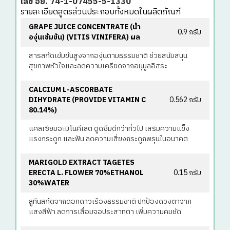
เลข อย. 74-1-07455-5-1330
รายละเอียดสูตรส่วนประกอบทั้งหมดในผลิตภัณฑ์
GRAPE JUICE CONCENTRATE (น้ํา
0.9 กรัม
องุ่นเข้มข้น) (VITIS VINIFERA) ผล
สารสกัดเข้มข้นสูงจากองุ่นตามธรรมชาติ ช่วยสนับสนุน
สุขภาพหัวใจและลดความเครียดจากอนุมูลอิสระ
CALCIUM L-ASCORBATE
DIHYDRATE (PROVIDE VITAMIN C
0.562 กรัม
80.14%)
แคลเซียมอะมิโนคีเลต ดูดซึมดีกว่าทั่วไป เสริมความแข็ง
แรงกระดูก และฟัน ลดความเสี่ยงกระดูกพรุนในอนาคต
MARIGOLD EXTRACT TAGETES
ERECTA L. FLOWER 70%ETHANOL
0.15 กรัม
30%WATER
ลูทีนสกัดจากดอกดาวเรืองธรรมชาติ ปกป้องดวงตาจาก
แสงสีฟ้า ลดการเสื่อมจอประสาทตา เพิ่มความคมชัด