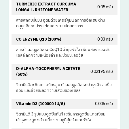
TURMERIC EXTRACT CURCUMA
0.05 กรัม
LONGA L. RHIZOME WATER
สารสกัดขมิ้นชัน อุดมด้วยเคอร์คูมิน ลดการอักเสบ ต้าน
อนุมูลอิสระ บำรุงข้อและระบบย่อยอาหาร
CO ENZYME Q10 (100%)
0.03 กรัม
สารต้านอนุมูลอิสระ CoQ10 บำรุงหัวใจ เพิ่มพลังงานระดับ
เซลล์ ลดความเหนื่อยล้า และช่วยชะลอวัย
D-ALPHA-TOCOPHERYL ACETATE
0.02195 กรัม
(50%)
วิตามินอีอะซิเตท เสถียรสูง ต้านอนุมูลอิสระ บำรุงผิว ลดริ้ว
รอย และช่วยชะลอความเสื่อมของเซลล์
Vitamin D3 (100000 IU/g)
0.006 กรัม
วิตามินดี 3 รูปแบบดูดซึมทันที เสริมการดูดซึมแคลเซียม
บำรุงกระดูก กล้ามเนื้อ ระบบภูมิคุ้มกันและหัวใจ