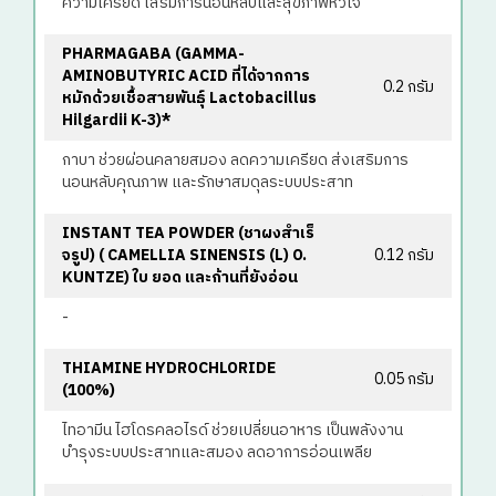
ความเครียด เสริมการนอนหลับและสุขภาพหัวใจ
PHARMAGABA (GAMMA-
AMINOBUTYRIC ACID ที่ได้จากการ
0.2 กรัม
หมักด้วยเชื้อสายพันธุ์ Lactobacillus
Hilgardii K-3)*
กาบา ช่วยผ่อนคลายสมอง ลดความเครียด ส่งเสริมการ
นอนหลับคุณภาพ และรักษาสมดุลระบบประสาท
INSTANT TEA POWDER (ชาผงสําเร็
จรูป) ( CAMELLIA SINENSIS (L) O.
0.12 กรัม
KUNTZE) ใบ ยอด และก้านที่ยังอ่อน
-
THIAMINE HYDROCHLORIDE
0.05 กรัม
(100%)
ไทอามีน ไฮโดรคลอไรด์ ช่วยเปลี่ยนอาหาร เป็นพลังงาน
บำรุงระบบประสาทและสมอง ลดอาการอ่อนเพลีย