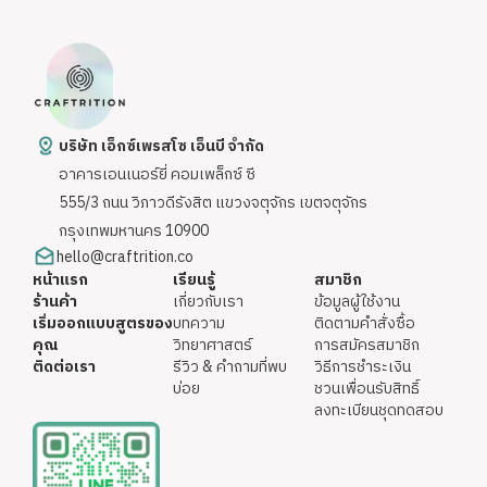
บริษัท เอ็กซ์เพรสโซ เอ็นบี จำกัด
อาคารเอนเนอร์ยี่ คอมเพล็กซ์ ซี
555/3 ถนน วิภาวดีรังสิต แขวงจตุจักร เขตจตุจักร
กรุงเทพมหานคร 10900
hello@craftrition.co
หน้าแรก
เรียนรู้
สมาชิก
ร้านค้า
เกี่ยวกับเรา
ข้อมูลผู้ใช้งาน
เริ่มออกแบบสูตรของ
บทความ
ติดตามคำสั่งซื้อ
คุณ
วิทยาศาสตร์
การสมัครสมาชิก
ติดต่อเรา
รีวิว & คำถามที่พบ
วิธีการชำระเงิน
บ่อย
ชวนเพื่อนรับสิทธิ์
ลงทะเบียนชุดทดสอบ