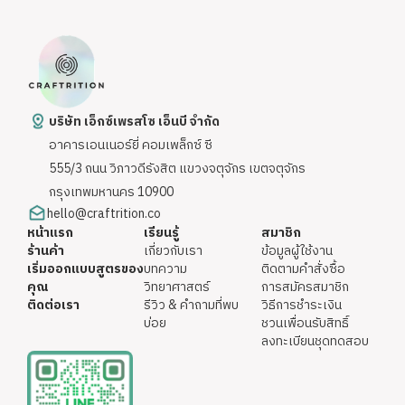
บริษัท เอ็กซ์เพรสโซ เอ็นบี จำกัด
อาคารเอนเนอร์ยี่ คอมเพล็กซ์ ซี
555/3 ถนน วิภาวดีรังสิต แขวงจตุจักร เขตจตุจักร
กรุงเทพมหานคร 10900
hello@craftrition.co
หน้าแรก
เรียนรู้
สมาชิก
ร้านค้า
เกี่ยวกับเรา
ข้อมูลผู้ใช้งาน
เริ่มออกแบบสูตรของ
บทความ
ติดตามคำสั่งซื้อ
คุณ
วิทยาศาสตร์
การสมัครสมาชิก
ติดต่อเรา
รีวิว & คำถามที่พบ
วิธีการชำระเงิน
บ่อย
ชวนเพื่อนรับสิทธิ์
ลงทะเบียนชุดทดสอบ